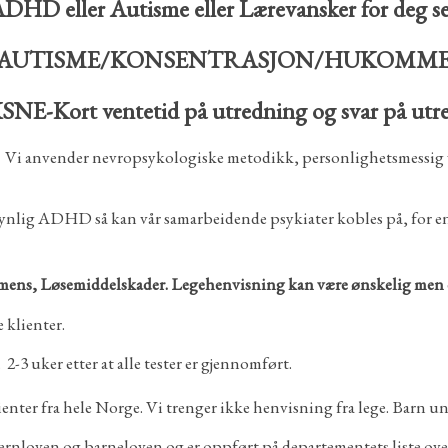
DHD eller Autisme eller Lærevansker for deg selv
ADHD/AUTISME/KONSENTRASJON/HUKOMMELS
E-Kort ventetid på utredning og svar på utre
g. Vi anvender nevropsykologiske metodikk, personlighetsmessig
nsynlig ADHD så kan vår samarbeidende psykiater kobles på, for 
ens, Løsemiddelskader. Legehenvisning kan være ønskelig men de
 klienter.
-3 uker etter at alle tester er gjennomført.
enter fra hele Norge. Vi trenger ikke henvisning fra lege. Barn u
evernloven og barneloven og er oppført på departementets liste o