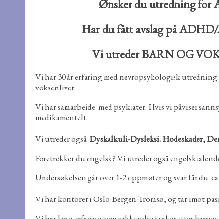
Ønsker du utredning for A
Har du fått avslag på 
Vi utreder BARN OG VOKSN
Vi har 30 år erfaring med nevropsykologisk utrednin
voksenlivet.
Vi har samarbeide med psykiater. Hvis vi påviser san
medikamentelt.
Vi utreder også
Dyskalkuli-Dysleksi. Hodeskader, Dem
Foretrekker du engelsk? Vi utreder også engelsktalende
Undersøkelsen går over 1-2 oppmøter og svar får du ca. 2
Vi har kontorer i Oslo-Bergen-Tromsø, og tar imot pasi
Vi har lang erfaring som sakkyndig i saker etter barn