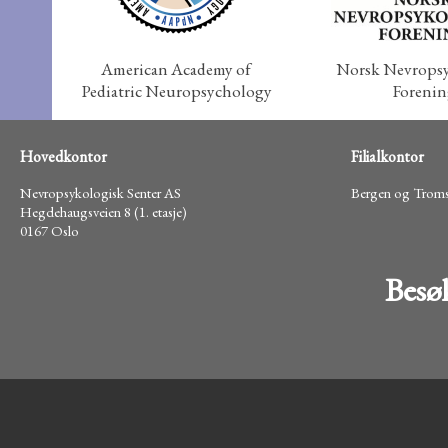
American Academy of
Norsk Nevropsy
Pediatric Neuropsychology
Forenin
Hovedkontor
Filialkontor
Nevropsykologisk Senter AS
Bergen og Trom
Hegdehaugsveien 8 (1. etasje)
0167 Oslo
Besø