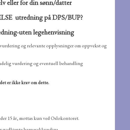
 eller for din sønn/datter
E utredning på DPS/BUP?
dning-uten legehenvisning
 vurdering og relevante opplysninger om oppvekst og
endelig vurdering og eventuell behandling
t er ikke krav om dette.
nder 15 år, mottas kun ved Oslokontoret.
ver godkjente barnesakkyndige