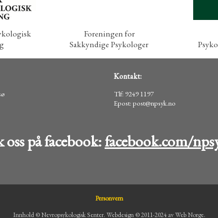
kologisk
Foreningen for
g
Sakkyndige Psykologer
Psyko
Kontakt:
sø
Tlf: 9249 1197
Epost: post@npsyk.no
k oss på facebook:
facebook.com/nps
Personvern
Innhold © Nevropsykologisk Senter. Webdesign © 2011-2024 av
Web Norge
.